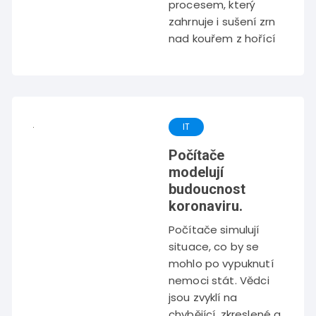
procesem, který
zahrnuje i sušení zrn
nad kouřem z hořící
IT
Počítače
modelují
budoucnost
koronaviru.
Počítače simulují
situace, co by se
mohlo po vypuknutí
nemoci stát. Vědci
jsou zvyklí na
chybějící, zkreslené a