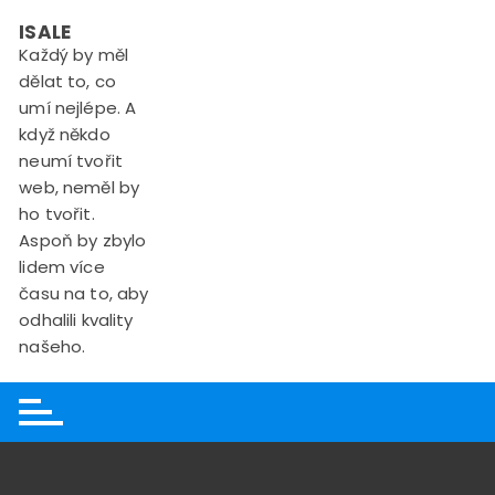
Skip
ISALE
to
Každý by měl
content
dělat to, co
umí nejlépe. A
když někdo
neumí tvořit
web, neměl by
ho tvořit.
Aspoň by zbylo
lidem více
času na to, aby
odhalili kvality
našeho.