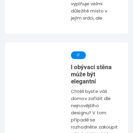
vyplňuje velmi
důležité místo v
jejím srdci, ale
IT
I obývací stěna
může být
elegantní
Chtěli byste váš
domov zařídit dle
nejnovějšího
designu? V tom
případě se
rozhodněte zakoupit