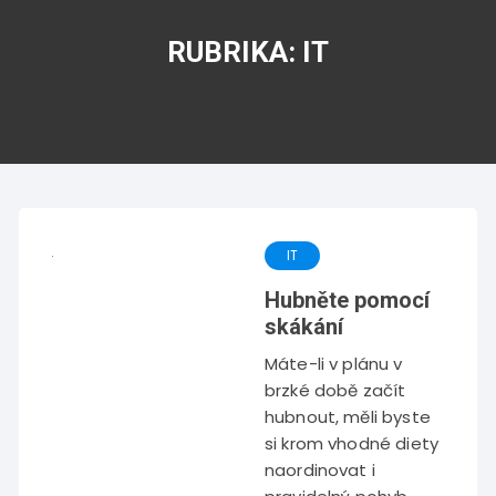
RUBRIKA:
IT
IT
Hubněte pomocí
skákání
Máte-li v plánu v
brzké době začít
hubnout, měli byste
si krom vhodné diety
naordinovat i