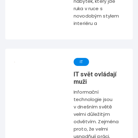
nábytek, který jde
ruka v ruce s
novodobým stylem
interiéru a
IT
IT svět ovládají
muži
Informační
technologie jsou
v dnešním světě
velmi důležitým
odvětvím. Zejména
proto, že velmi
usnadňují práci,