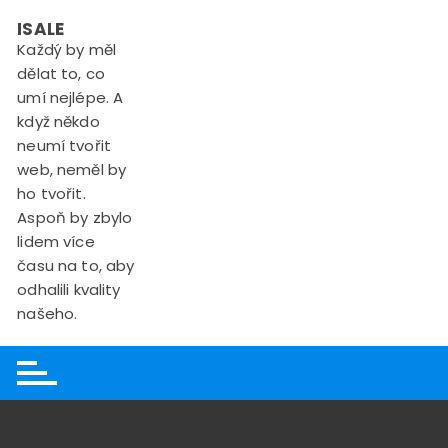
Skip
ISALE
to
Každý by měl
content
dělat to, co
umí nejlépe. A
když někdo
neumí tvořit
web, neměl by
ho tvořit.
Aspoň by zbylo
lidem více
času na to, aby
odhalili kvality
našeho.