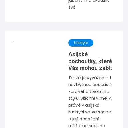
jak být in a okouzlit
své
Lifestyle
Asijské
pochoutky, které
Vás mohou zabít
To, že je vyváženost
nezbytnou součástí
zdravého životního
stylu, všichni víme. A
právě v asijské
kuchyni se ve snaze
o její dosažení
můžeme snadno