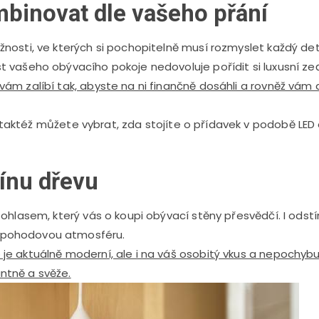
binovat dle vašeho přání
nosti, ve kterých si pochopitelně musí rozmyslet každý detai
t vašeho obývacího pokoje nedovoluje pořídit si luxusní ze
vám zalíbí tak, abyste na ni finančně dosáhli a rovněž vám
 taktéž můžete vybrat, zda stojíte o přídavek v podobě LE
tínu dřevu
 ohlasem, který vás o koupi obývací stěny přesvědčí. I odst
 pohodovou atmosféru.
je aktuálně moderní, ale i na váš osobitý vkus a nepochybuj
ntně a svěže.