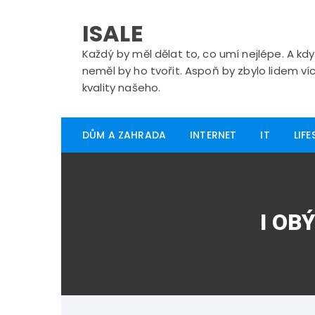
Skip
to
ISALE
content
Každý by měl dělat to, co umí nejlépe. A kd
neměl by ho tvořit. Aspoň by zbylo lidem víc
kvality našeho.
DŮM A ZAHRADA
INTERNET
IT
LIFE
I OB