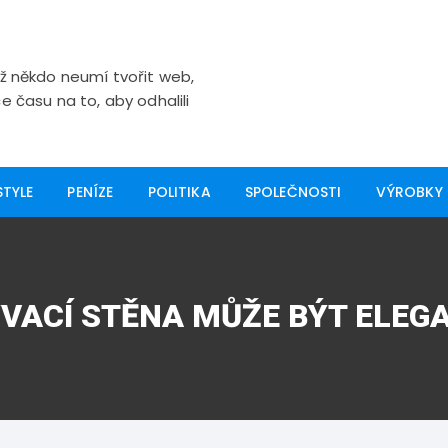
yž někdo neumí tvořit web,
e času na to, aby odhalili
STYLE
PENÍZE
POLITIKA
SPOLEČNOSTI
VÝROBKY
ÝVACÍ STĚNA MŮŽE BÝT ELEG