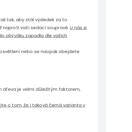
l tak, aby stál výsledek za to.
ď naproti vaší sedací soupravě.
U nás si
 do obýváku zapadla dle vašich
D osvětlení nebo se naopak obejdete
ín dřeva je velmi důležitým faktorem,
te o tom, že i taková černá varianta v