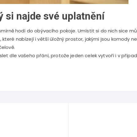
ý si najde své uplatnění
esmírně hodí do obývacího pokoje. Umístit si do nich sice 
které nabízejí i větší úložný prostor, jakými jsou komody n
čelově.
let dle vašeho přání, protože jeden celek vytvoří i v přípa