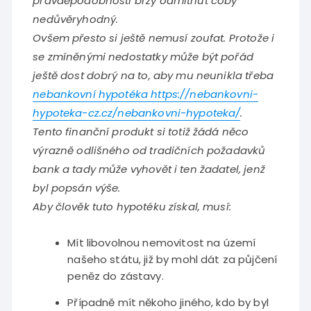
pravděpodobností brzy odmítnut coby
nedůvěryhodný.
Ovšem přesto si ještě nemusí zoufat. Protože i
se zmíněnými nedostatky může být pořád
ještě dost dobrý na to, aby mu neunikla třeba
nebankovní hypotéka https://nebankovni-
hypoteka-cz.cz/nebankovni-hypoteka/
.
Tento finanční produkt si totiž žádá něco
výrazně odlišného od tradičních požadavků
bank a tady může vyhovět i ten žadatel, jenž
byl popsán výše.
Aby člověk tuto hypotéku získal, musí:
Mít libovolnou nemovitost na území
našeho státu, již by mohl dát za půjčení
peněz do zástavy.
Případně mít někoho jiného, kdo by byl