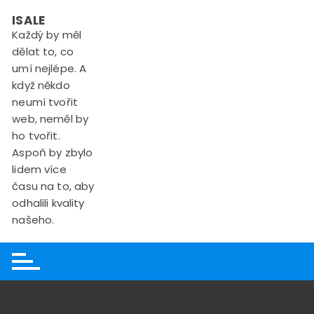
Skip
ISALE
to
Každý by měl
content
dělat to, co
umí nejlépe. A
když někdo
neumí tvořit
web, neměl by
ho tvořit.
Aspoň by zbylo
lidem více
času na to, aby
odhalili kvality
našeho.