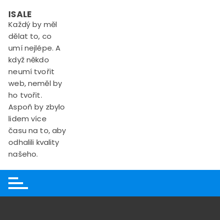
Skip
ISALE
to
Každý by měl
content
dělat to, co
umí nejlépe. A
když někdo
neumí tvořit
web, neměl by
ho tvořit.
Aspoň by zbylo
lidem více
času na to, aby
odhalili kvality
našeho.