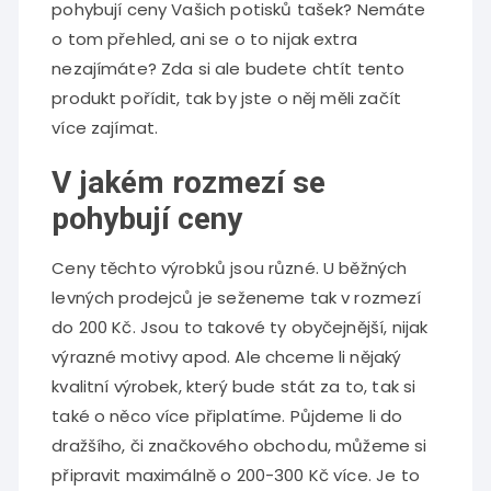
pohybují ceny Vašich
potisků tašek
? Nemáte
o tom přehled, ani se o to nijak extra
nezajímáte? Zda si ale budete chtít tento
produkt pořídit, tak by jste o něj měli začít
více zajímat.
V jakém rozmezí se
pohybují ceny
Ceny těchto výrobků jsou různé. U běžných
levných prodejců je seženeme tak v rozmezí
do 200 Kč. Jsou to takové ty obyčejnější, nijak
výrazné motivy apod. Ale chceme li nějaký
kvalitní výrobek, který bude stát za to, tak si
také o něco více připlatíme. Půjdeme li do
dražšího, či značkového obchodu, můžeme si
připravit maximálně o 200-300 Kč více. Je to