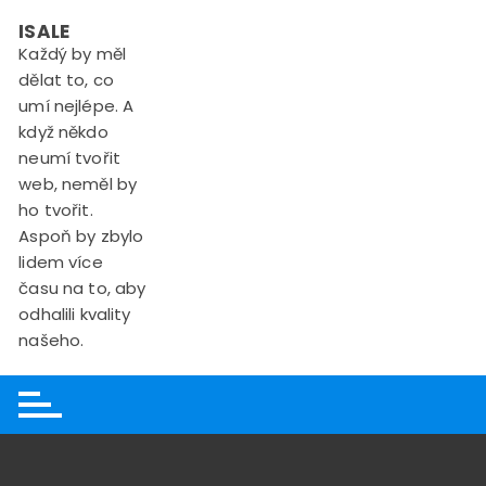
Skip
ISALE
to
Každý by měl
content
dělat to, co
umí nejlépe. A
když někdo
neumí tvořit
web, neměl by
ho tvořit.
Aspoň by zbylo
lidem více
času na to, aby
odhalili kvality
našeho.