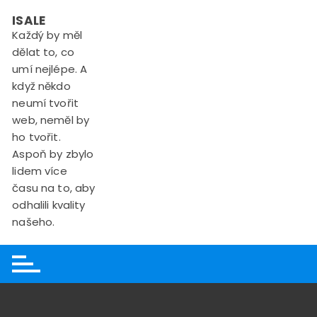
Skip
ISALE
to
Každý by měl
content
dělat to, co
umí nejlépe. A
když někdo
neumí tvořit
web, neměl by
ho tvořit.
Aspoň by zbylo
lidem více
času na to, aby
odhalili kvality
našeho.