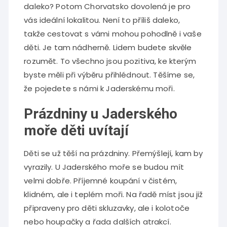
daleko? Potom
Chorvatsko dovolená
je pro
vás ideální lokalitou. Není to příliš daleko,
takže cestovat s vámi mohou pohodlně i vaše
děti. Je tam nádherně. Lidem budete skvěle
rozumět. To všechno jsou pozitiva, ke kterým
byste měli při výběru přihlédnout. Těšíme se,
že pojedete s námi k Jaderskému moři.
Prázdniny u Jaderského
moře děti uvítají
Děti se už těší na prázdniny. Přemýšlejí, kam by
vyrazily. U Jaderského moře se budou mít
velmi dobře. Příjemné koupání v čistém,
klidném, ale i teplém moři. Na řadě míst jsou již
připraveny pro děti skluzavky, ale i kolotoče
nebo houpačky a řada dalších atrakcí.