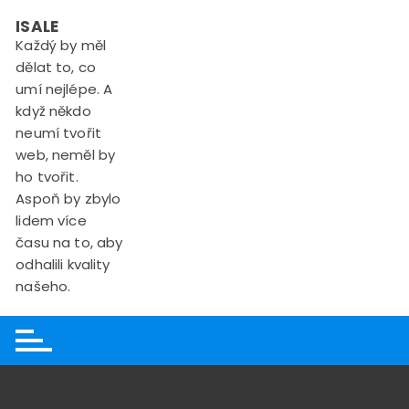
Skip
ISALE
to
Každý by měl
content
dělat to, co
umí nejlépe. A
když někdo
neumí tvořit
web, neměl by
ho tvořit.
Aspoň by zbylo
lidem více
času na to, aby
odhalili kvality
našeho.