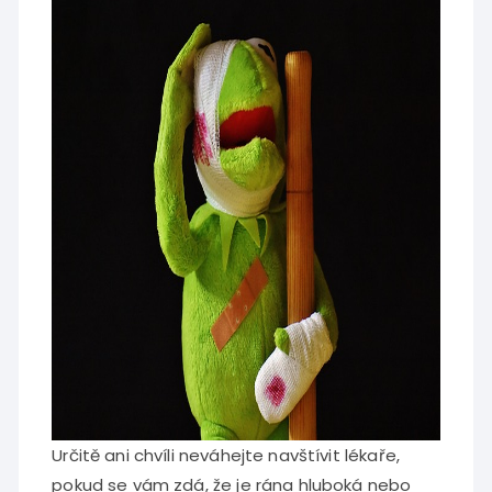
Určitě ani chvíli neváhejte navštívit lékaře,
pokud se vám zdá, že je rána hluboká nebo