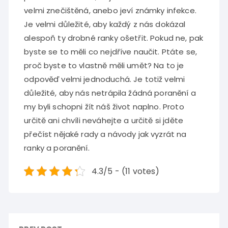
velmi znečištěná, anebo jeví známky infekce.
Je velmi důležité, aby každý z nás dokázal
alespoň ty drobné ranky ošetřit. Pokud ne, pak
byste se to měli co nejdříve naučit. Ptáte se,
proč byste to vlastně měli umět? Na to je
odpověď velmi jednoduchá. Je totiž velmi
důležité, aby nás netrápila žádná poranění a
my byli schopni žít náš život naplno. Proto
určitě ani chvíli neváhejte a určitě si jděte
přečíst nějaké rady a návody jak vyzrát na
ranky a poranění.
4.3/5 - (11 votes)