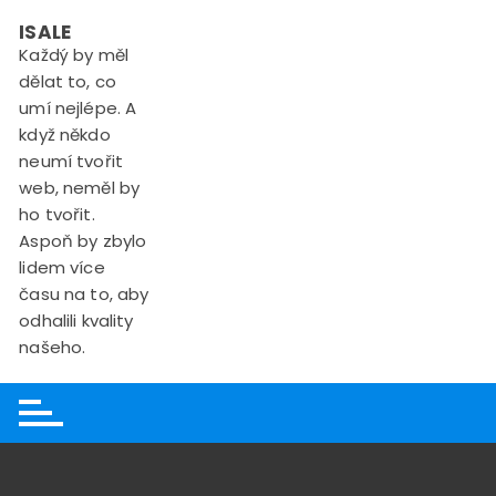
Skip
ISALE
to
Každý by měl
content
dělat to, co
umí nejlépe. A
když někdo
neumí tvořit
web, neměl by
ho tvořit.
Aspoň by zbylo
lidem více
času na to, aby
odhalili kvality
našeho.