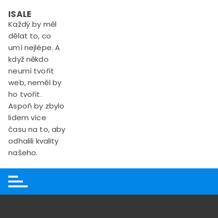
Skip
ISALE
to
Každý by měl
content
dělat to, co
umí nejlépe. A
když někdo
neumí tvořit
web, neměl by
ho tvořit.
Aspoň by zbylo
lidem více
času na to, aby
odhalili kvality
našeho.