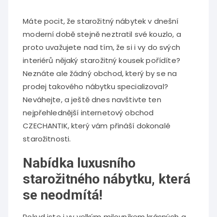
Máte pocit, že starožitný nábytek v dnešní
moderní době stejně neztratil své kouzlo, a
proto uvažujete nad tím, že si i vy do svých
interiérů nějaký starožitný kousek pořídíte?
Neznáte ale žádný obchod, který by se na
prodej takového nábytku specializoval?
Neváhejte, a ještě dnes navštivte ten
nejpřehlednější internetový obchod
CZECHANTIK, který vám přináší dokonalé
starožitnosti
.
Nabídka luxusního
starožitného nábytku, která
se neodmítá!
Pokud jste i vy velkým milovníkem krásných a