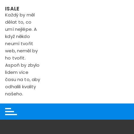
Skip
ISALE
to
Každý by měl
content
dělat to, co
umí nejlépe. A
když někdo
neumí tvořit
web, neměl by
ho tvořit.
Aspoň by zbylo
lidem více
času na to, aby
odhalili kvality
našeho.