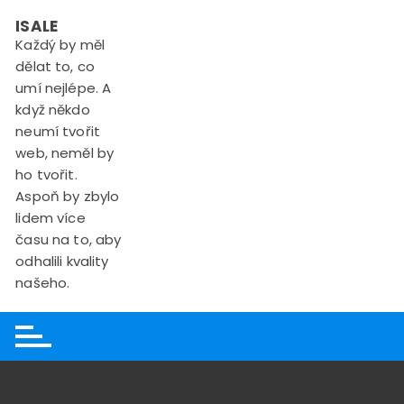
Skip
ISALE
to
Každý by měl
content
dělat to, co
umí nejlépe. A
když někdo
neumí tvořit
web, neměl by
ho tvořit.
Aspoň by zbylo
lidem více
času na to, aby
odhalili kvality
našeho.