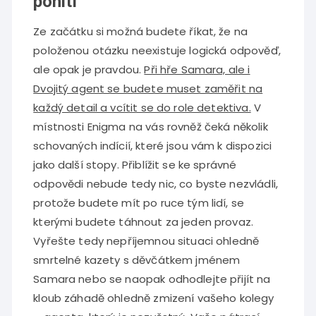
pohltí
Ze začátku si možná budete říkat, že na
položenou otázku neexistuje logická odpověď,
ale opak je pravdou.
Při hře Samara, ale i
Dvojitý agent se budete muset zaměřit na
každý detail a vcítit se do role detektiva.
V
místnosti Enigma na vás rovněž čeká několik
schovaných indícií, které jsou vám k dispozici
jako další stopy. Přiblížit se ke správné
odpovědi nebude tedy nic, co byste nezvládli,
protože budete mít po ruce tým lidí, se
kterými budete táhnout za jeden provaz.
Vyřešte tedy nepříjemnou situaci ohledně
smrtelné kazety s děvčátkem jménem
Samara nebo se naopak odhodlejte přijít na
kloub záhadě ohledně zmizení vašeho kolegy