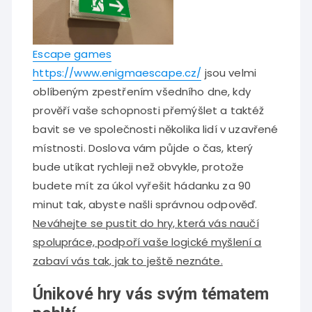
Escape games
https://www.enigmaescape.cz/
jsou velmi
oblíbeným zpestřením všedního dne, kdy
prověří vaše schopnosti přemýšlet a taktéž
bavit se ve společnosti několika lidí v uzavřené
místnosti. Doslova vám půjde o čas, který
bude utíkat rychleji než obvykle, protože
budete mít za úkol vyřešit hádanku za 90
minut tak, abyste našli správnou odpověď.
Neváhejte se pustit do hry, která vás naučí
spolupráce, podpoří vaše logické myšlení a
zabaví vás tak, jak to ještě neznáte.
Únikové hry vás svým tématem