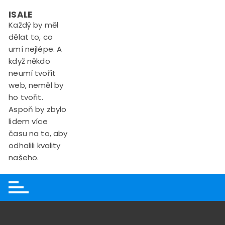
Skip
ISALE
to
Každý by měl
content
dělat to, co
umí nejlépe. A
když někdo
neumí tvořit
web, neměl by
ho tvořit.
Aspoň by zbylo
lidem více
času na to, aby
odhalili kvality
našeho.