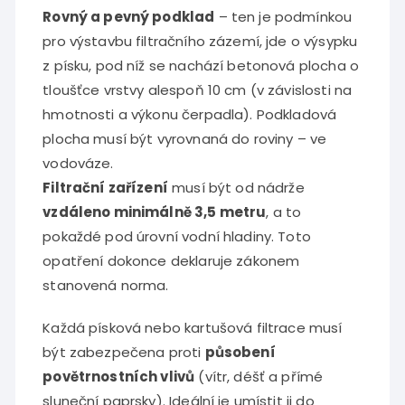
Rovný a pevný podklad
– ten je podmínkou
pro výstavbu filtračního zázemí, jde o výsypku
z písku, pod níž se nachází betonová plocha o
tloušťce vrstvy alespoň 10 cm (v závislosti na
hmotnosti a výkonu čerpadla). Podkladová
plocha musí být vyrovnaná do roviny – ve
vodováze.
Filtrační zařízení
musí být od nádrže
vzdáleno minimálně 3,5 metru
, a to
pokaždé pod úrovní vodní hladiny. Toto
opatření dokonce deklaruje zákonem
stanovená norma.
Každá písková nebo kartušová filtrace musí
být zabezpečena proti
působení
povětrnostních vlivů
(vítr, déšť a přímé
sluneční paprsky). Ideální je umístit ji do