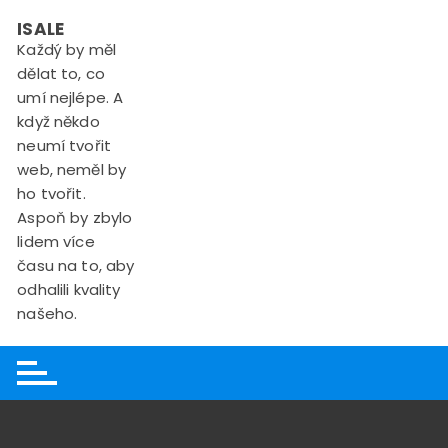
Skip
ISALE
to
Každý by měl
content
dělat to, co
umí nejlépe. A
když někdo
neumí tvořit
web, neměl by
ho tvořit.
Aspoň by zbylo
lidem více
času na to, aby
odhalili kvality
našeho.