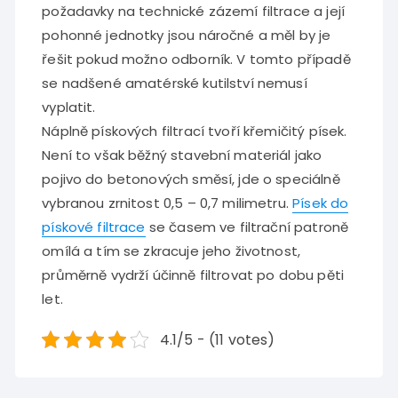
požadavky na technické zázemí filtrace a její
pohonné jednotky jsou náročné a měl by je
řešit pokud možno odborník. V tomto případě
se nadšené amatérské kutilství nemusí
vyplatit.
Náplně pískových filtrací tvoří křemičitý písek.
Není to však běžný stavební materiál jako
pojivo do betonových směsí, jde o speciálně
vybranou zrnitost 0,5 – 0,7 milimetru.
Písek do
pískové filtrace
se časem ve filtrační patroně
omílá a tím se zkracuje jeho životnost,
průměrně vydrží účinně filtrovat po dobu pěti
let.
4.1/5 - (11 votes)