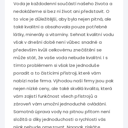
Voda je každodenní součástí našeho života a
nedokážeme si bez ní život ani představit. O
to více je důležitější, aby byla nejen pitná, ale
také kvalitní a obsahovala pouze potřebné
látky, minerály a vitamíny. Sehnat kvalitní vodu
však v dnešní době není vůbec snadné a
především kvůli celkovému znečištění se
může stát, že vaše voda nebude kvalitní. I s
tímto problémem si však lze jednoduše
poradit a to čistícími přístroji, které vám
nabízí naše firma. Výhodou naší firmy jsou pak
nejen nízké ceny, ale také skvělá kvalita, která
vám zajistí funkčnost všech přístrojů a
zároveň vám umožní jednoduché ovládání.
Samotná
úprava vody na pitnou
přitom není
složitá a díky jednoduchosti a rychlosti vás
nijak nebude omezovat. Naopak získáte