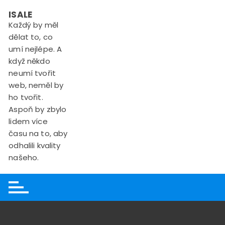
Skip
ISALE
to
Každý by měl
content
dělat to, co
umí nejlépe. A
když někdo
neumí tvořit
web, neměl by
ho tvořit.
Aspoň by zbylo
lidem více
času na to, aby
odhalili kvality
našeho.