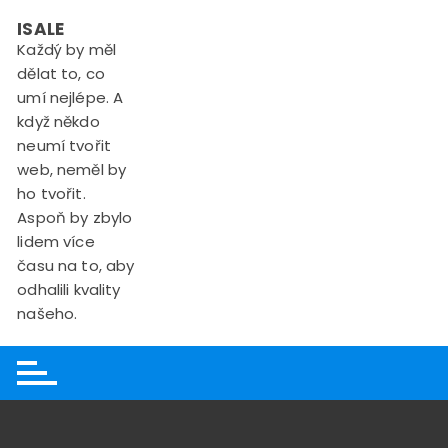
Skip
ISALE
to
Každý by měl
content
dělat to, co
umí nejlépe. A
když někdo
neumí tvořit
web, neměl by
ho tvořit.
Aspoň by zbylo
lidem více
času na to, aby
odhalili kvality
našeho.