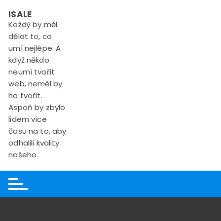
Skip
ISALE
to
Každý by měl
content
dělat to, co
umí nejlépe. A
když někdo
neumí tvořit
web, neměl by
ho tvořit.
Aspoň by zbylo
lidem více
času na to, aby
odhalili kvality
našeho.