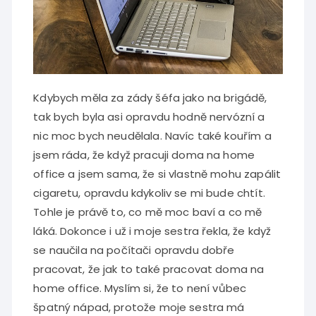
Kdybych měla za zády šéfa jako na brigádě,
tak bych byla asi opravdu hodně nervózní a
nic moc bych neudělala. Navíc také kouřím a
jsem ráda, že když pracuji doma na home
office a jsem sama, že si vlastně mohu zapálit
cigaretu, opravdu kdykoliv se mi bude chtít.
Tohle je právě to, co mě moc baví a co mě
láká. Dokonce i už i moje sestra řekla, že když
se naučila na počítači opravdu dobře
pracovat, že jak to také pracovat doma na
home office. Myslím si, že to není vůbec
špatný nápad, protože moje sestra má