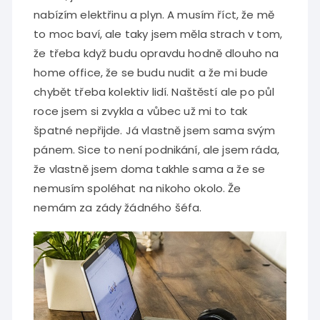
nabízím elektřinu a plyn. A musím říct, že mě
to moc baví, ale taky jsem měla strach v tom,
že třeba když budu opravdu hodně dlouho na
home office, že se budu nudit a že mi bude
chybět třeba kolektiv lidí. Naštěstí ale po půl
roce jsem si zvykla a vůbec už mi to tak
špatné nepřijde. Já vlastně jsem sama svým
pánem. Sice to není podnikání, ale jsem ráda,
že vlastně jsem doma takhle sama a že se
nemusím spoléhat na nikoho okolo. Že
nemám za zády žádného šéfa.