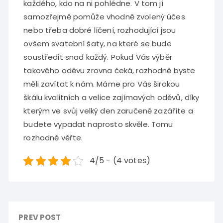
každého, kdo na ni pohlédne. V tom jí
samozřejmě pomůže vhodně zvolený účes
nebo třeba dobré líčení, rozhodující jsou
ovšem
svatební šaty
, na které se bude
soustředit snad každý. Pokud Vás výběr
takového oděvu zrovna čeká, rozhodně byste
měli zavítat k nám. Máme pro Vás širokou
škálu kvalitních a velice zajímavých oděvů, díky
kterým ve svůj velký den zaručeně zazáříte a
budete vypadat naprosto skvěle. Tomu
rozhodně věřte.
4/5 - (4 votes)
PREV POST