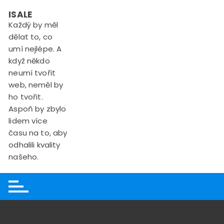
Skip
ISALE
to
Každý by měl
content
dělat to, co
umí nejlépe. A
když někdo
neumí tvořit
web, neměl by
ho tvořit.
Aspoň by zbylo
lidem více
času na to, aby
odhalili kvality
našeho.