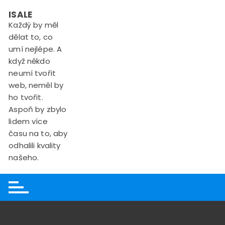
Skip
ISALE
to
Každý by měl
content
dělat to, co
umí nejlépe. A
když někdo
neumí tvořit
web, neměl by
ho tvořit.
Aspoň by zbylo
lidem více
času na to, aby
odhalili kvality
našeho.