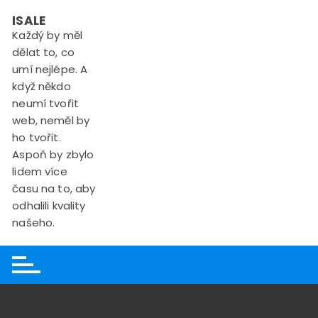
Skip
ISALE
to
Každý by měl
content
dělat to, co
umí nejlépe. A
když někdo
neumí tvořit
web, neměl by
ho tvořit.
Aspoň by zbylo
lidem více
času na to, aby
odhalili kvality
našeho.