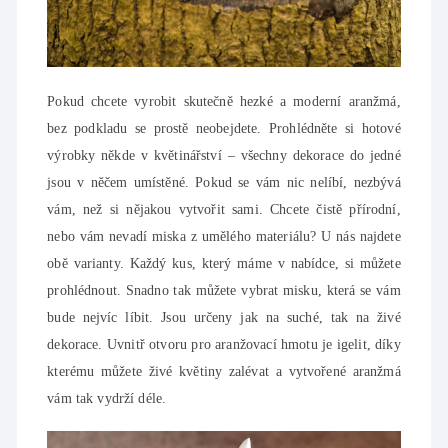
Pokud chcete vyrobit skutečně hezké a moderní aranžmá,
bez podkladu se prostě neobejdete. Prohlédněte si hotové
výrobky někde v květinářství – všechny dekorace do jedné
jsou v něčem umístěné. Pokud se vám nic nelíbí, nezbývá
vám, než si nějakou vytvořit sami. Chcete čistě přírodní,
nebo vám nevadí miska z umělého materiálu? U nás najdete
obě varianty. Každý kus, který máme v nabídce, si můžete
prohlédnout. Snadno tak můžete vybrat misku, která se vám
bude nejvíc líbit. Jsou určeny jak na suché, tak na živé
dekorace. Uvnitř otvoru pro aranžovací hmotu je igelit, díky
kterému můžete živé květiny zalévat a vytvořené aranžmá
vám tak vydrží déle.