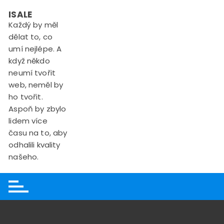
Skip
ISALE
to
Každý by měl
content
dělat to, co
umí nejlépe. A
když někdo
neumí tvořit
web, neměl by
ho tvořit.
Aspoň by zbylo
lidem více
času na to, aby
odhalili kvality
našeho.