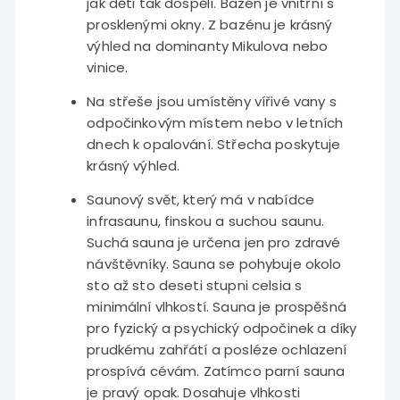
jak děti tak dospělí. Bazén je vnitřní s
prosklenými okny. Z bazénu je krásný
výhled na dominanty Mikulova nebo
vinice.
Na střeše jsou umístěny vířivé vany s
odpočinkovým místem nebo v letních
dnech k opalování. Střecha poskytuje
krásný výhled.
Saunový svět, který má v nabídce
infrasaunu, finskou a suchou saunu.
Suchá sauna je určena jen pro zdravé
návštěvníky. Sauna se pohybuje okolo
sto až sto deseti stupni celsia s
minimální vlhkostí. Sauna je prospěšná
pro fyzický a psychický odpočinek a díky
prudkému zahřátí a posléze ochlazení
prospívá cévám. Zatímco parní sauna
je pravý opak. Dosahuje vlhkosti