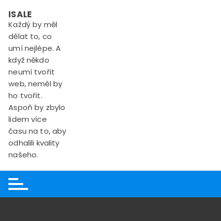
Skip
ISALE
to
Každý by měl
content
dělat to, co
umí nejlépe. A
když někdo
neumí tvořit
web, neměl by
ho tvořit.
Aspoň by zbylo
lidem více
času na to, aby
odhalili kvality
našeho.