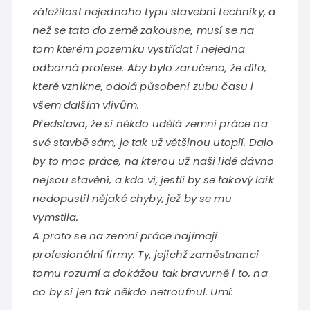
záležitost nejednoho typu stavební techniky, a
než se tato do země zakousne, musí se na
tom kterém pozemku vystřídat i nejedna
odborná profese. Aby bylo zaručeno, že dílo,
které vznikne, odolá působení zubu času i
všem dalším vlivům.
Představa, že si někdo udělá zemní práce na
své stavbě sám, je tak už většinou utopií. Dalo
by to moc práce, na kterou už naši lidé dávno
nejsou stavění, a kdo ví, jestli by se takový laik
nedopustil nějaké chyby, jež by se mu
vymstila.
A proto se na zemní práce najímají
profesionální firmy. Ty, jejichž zaměstnanci
tomu rozumí a dokážou tak bravurně i to, na
co by si jen tak někdo netroufnul. Umí: