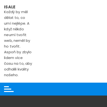
Skip
ISALE
to
Každý by měl
content
dělat to, co
umí nejlépe. A
když někdo
neumí tvořit
web, neměl by
ho tvořit.
Aspoň by zbylo
lidem více
času na to, aby
odhalili kvality
našeho.