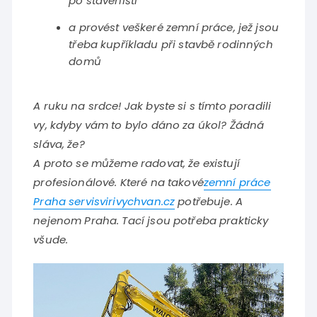
po staveništi
a provést veškeré zemní práce, jež jsou
třeba kupříkladu při stavbě rodinných
domů
A ruku na srdce! Jak byste si s tímto poradili
vy, kdyby vám to bylo dáno za úkol? Žádná
sláva, že?
A proto se můžeme radovat, že existují
profesionálové. Které na takové
zemní práce
Praha servisvirivychvan.cz
potřebuje. A
nejenom Praha. Tací jsou potřeba prakticky
všude.