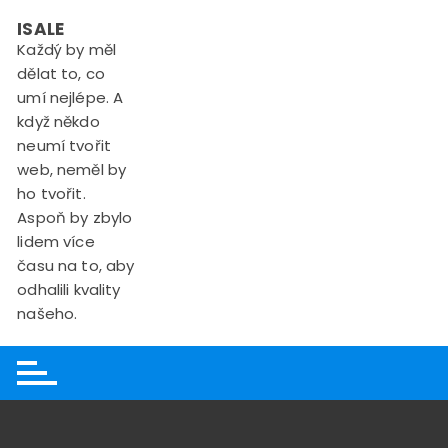
Skip
ISALE
to
Každý by měl
content
dělat to, co
umí nejlépe. A
když někdo
neumí tvořit
web, neměl by
ho tvořit.
Aspoň by zbylo
lidem více
času na to, aby
odhalili kvality
našeho.