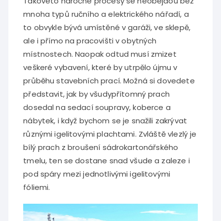
Takovéto náročné procesy se neobejdou bez
mnoha typů ručního a elektrického nářadí, a
to obvykle bývá umístěné v garáži, ve sklepě,
ale i přímo na pracovišti v obytných
místnostech. Naopak odtud musí zmizet
veškeré vybavení, které by utrpělo újmu v
průběhu stavebních prací. Možná si dovedete
představit, jak by všudypřítomný prach
dosedal na sedací soupravy, koberce a
nábytek, i když bychom se je snažili zakrývat
různými igelitovými plachtami. Zvláště vlezlý je
bílý prach z broušení sádrokartonářského
tmelu, ten se dostane snad všude a zaleze i
pod spáry mezi jednotlivými igelitovými
fóliemi.