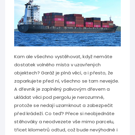
Kam ale všechno vystěhovat, když nemáte
dostatek volného místa v uzavřených
objektech? Garáž je plná věcí, a i přesto, že
zaparkujete před ní, všechno se tam nevejde.
A dřevník je zaplněný palivovým dřevem a
ukládat věci pod pergolu je nerozumné,
protože se nedají uzamknout a zabezpečit
před krádeží. Co teď? Přece si neobjednáte
stěhováky a neodvezete vše mimo parcelu,
třicet kilometrů odtud, což bude nevýhodné i