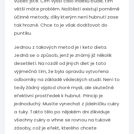
vůbec jste. Čím vyšší číslo indexu bude, tím
větší máte problém. Naštěstí existují poměrně
účinné metody, díky kterým není hubnutí zase
tak hrozné. Chce to je však dodržovat do
puntíku.
Jednou z takových metod je i keto dieta.
Jedná se o způsob, jenž je známý již několik
desetiletí. Na rozdíl od jiných diet je tato
výjimečná tím, že byla opravdu vytvořena
odborníky na základě vědeckých studií. Není to
tedy žádný výplod choré mysli, ale skutečně
efektivní prostředek k hubnut. Princip je
jednoduchý. Musíte vynechat z jídelníčku cukry
a tuky. Takto tělo po nějakém dni zlikviduje
všechny cukry a vrhne se rovnou na tukové
zásoby, což je efekt, kterého chcete