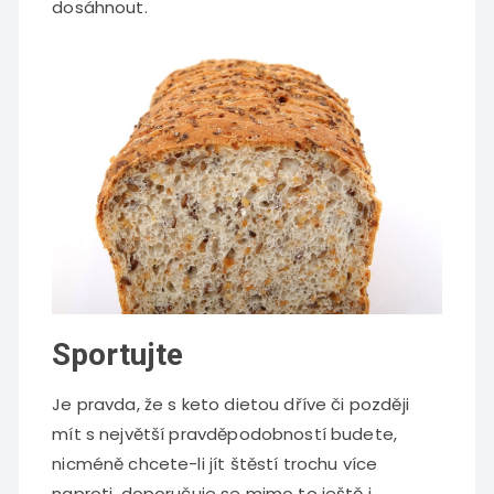
dosáhnout.
Sportujte
Je pravda, že s keto dietou dříve či později
mít s největší pravděpodobností budete,
nicméně chcete-li jít štěstí trochu více
naproti, doporučuje se mimo to ještě i