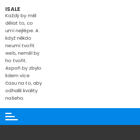
Skip
ISALE
to
Každý by měl
content
dělat to, co
umí nejlépe. A
když někdo
neumí tvořit
web, neměl by
ho tvořit.
Aspoň by zbylo
lidem více
času na to, aby
odhalili kvality
našeho.