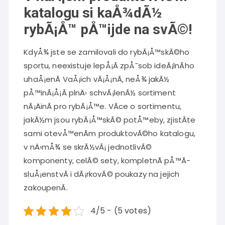
katalogu si kaÅ¾dÃ½
rybÃ¡Å™ pÅ™ijde na svÃ©!
KdyÅ¾ jste se zamilovali do rybÃ¡Å™skÃ©ho
sportu, neexistuje lepÅ¡Ã­ zpÅ¯sob ideÃ¡lnÃ­ho
uhaÅ¡enÃ­ VaÅ¡ich vÃ¡Å¡nÃ­, neÅ¾ jakÃ½
pÅ™inÃ¡Å¡Ã­ plnÄ› schvÃ¡lenÃ½ sortiment
nÃ¡ÄinÃ­ pro rybÃ¡Å™e. VÃ­ce o sortimentu,
jakÃ½m jsou rybÃ¡Å™skÃ© potÅ™eby, zjistÃ­te
sami otevÅ™enÃ­m produktovÃ©ho katalogu,
v nÄ›mÅ¾ se skrÃ½vÃ¡ jednotlivÃ©
komponenty, celÃ© sety, kompletnÃ­ pÅ™Ã­
sluÅ¡enstvÃ­ i dÃ¡rkovÃ© poukazy na jejich
zakoupenÃ­.
4/5 - (5 votes)