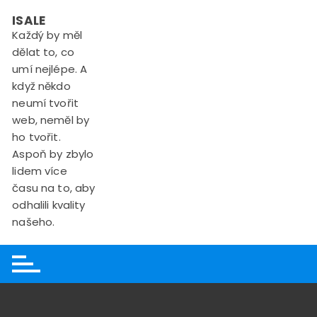
Skip
ISALE
to
Každý by měl
content
dělat to, co
umí nejlépe. A
když někdo
neumí tvořit
web, neměl by
ho tvořit.
Aspoň by zbylo
lidem více
času na to, aby
odhalili kvality
našeho.