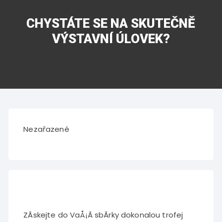
CHYSTÁTE SE NA SKUTEČNĚ
VÝSTAVNÍ ÚLOVEK?
Nezařazené
ZÃ­skejte do VaÅ¡Ã­ sbÃ­rky dokonalou trofej